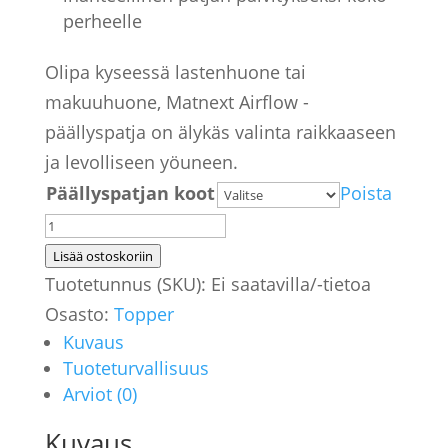
perheelle
Olipa kyseessä lastenhuone tai
makuuhuone, Matnext Airflow -
päällyspatja on älykäs valinta raikkaaseen
ja levolliseen yöuneen.
Päällyspatjan koot
Poista
Matnext
Airflow
Lisää ostoskoriin
-
Tuotetunnus (SKU):
Ei saatavilla/-tietoa
päällyspatja
Osasto:
Topper
Kuvaus
–
Tuoteturvallisuus
Hengittävä
Arviot (0)
patjan
päällinen
Kuvaus