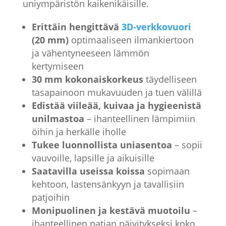
uniympäristön kaikenikäisille.
Erittäin hengittävä
3D-verkkovuori
(20 mm)
optimaaliseen ilmankiertoon
ja vähentyneeseen lämmön
kertymiseen
30 mm kokonaiskorkeus
täydelliseen
tasapainoon mukavuuden ja tuen välillä
Edistää viileää, kuivaa ja hygieenistä
unilmastoa
– ihanteellinen lämpimiin
öihin ja herkälle iholle
Tukee luonnollista uniasentoa
– sopii
vauvoille, lapsille ja aikuisille
Saatavilla useissa koissa
sopimaan
kehtoon, lastensänkyyn ja tavallisiin
patjoihin
Monipuolinen ja kestävä muotoilu
–
ihanteellinen patjan päivitykseksi koko