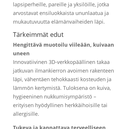
lapsiperheille, pareille ja yksilöille, jotka
arvostavat ensiluokkaista ununlaatua ja
mukautuvuutta elämänvaiheiden läpi.
Tärkeimmät edut
Hengittävä muotoilu viileään, kuivaan
uneen
Innovatiivinen 3D-verkkopäällinen takaa
jatkuvan ilmankierron avoimen rakenteen
läpi, vähentäen tehokkaasti kosteuden ja
lämmön kertymistä. Tuloksena on kuiva,
hygieeninen nukkumisympäristö –
erityisen hyödyllinen herkkäihoisille tai
allergisille.
Tukeva ja kannattava terveelliseen