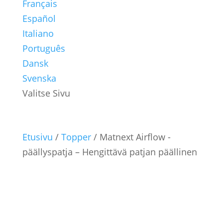
Français
Español
Italiano
Português
Dansk
Svenska
Valitse Sivu
Etusivu
/
Topper
/ Matnext Airflow -
päällyspatja – Hengittävä patjan päällinen