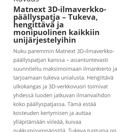
määrä
Matnext 3D-ilmaverkko-
päällyspatja – Tukeva,
hengittävä ja
monipuolinen kaikkiin
unijärjestelyihin
Nuku paremmin Matnext 3D-ilmaverkko-
päällyspatjan kanssa – asiantuntevasti
suunniteltu maksimoimaan ilmankierto ja
tarjoamaan tukeva unialusta. Hengittävä
ulkokangas ja 3D-verkkovuori toimivat
yhdessä luoden jatkuvan ilmanvaihdon
koko päällyspatjassa. Tämä estää
kosteuden kertymisen ja auttaa
ylläpitämään viileää, kuivaa
nukkumisympäristöä. Tukeva tuntuma on