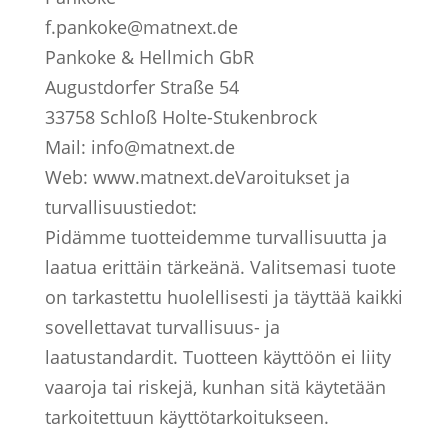
f.pankoke@matnext.de
Pankoke & Hellmich GbR
Augustdorfer Straße 54
33758 Schloß Holte-Stukenbrock
Mail: info@matnext.de
Web: www.matnext.de
Varoitukset ja
turvallisuustiedot:
Pidämme tuotteidemme turvallisuutta ja
laatua erittäin tärkeänä. Valitsemasi tuote
on tarkastettu huolellisesti ja täyttää kaikki
sovellettavat turvallisuus- ja
laatustandardit. Tuotteen käyttöön ei liity
vaaroja tai riskejä, kunhan sitä käytetään
tarkoitettuun käyttötarkoitukseen.