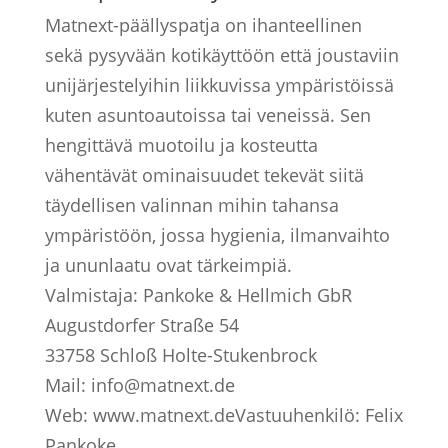
Matnext-päällyspatja on ihanteellinen
sekä pysyvään kotikäyttöön että joustaviin
unijärjestelyihin liikkuvissa ympäristöissä
kuten asuntoautoissa tai veneissä. Sen
hengittävä muotoilu ja kosteutta
vähentävät ominaisuudet tekevät siitä
täydellisen valinnan mihin tahansa
ympäristöön, jossa hygienia, ilmanvaihto
ja ununlaatu ovat tärkeimpiä.
Valmistaja:
Pankoke & Hellmich GbR
Augustdorfer Straße 54
33758 Schloß Holte-Stukenbrock
Mail: info@matnext.de
Web: www.matnext.de
Vastuuhenkilö:
Felix
Pankoke