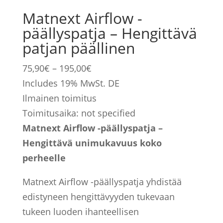
Matnext Airflow -
päällyspatja – Hengittävä
patjan päällinen
Hintaluokka:
75,90
€
–
195,00
€
75,90€
Includes 19% MwSt. DE
-
Ilmainen toimitus
195,00€
Toimitusaika: not specified
Matnext Airflow -päällyspatja –
Hengittävä unimukavuus koko
perheelle
Matnext Airflow -päällyspatja yhdistää
edistyneen hengittävyyden tukevaan
tukeen luoden ihanteellisen